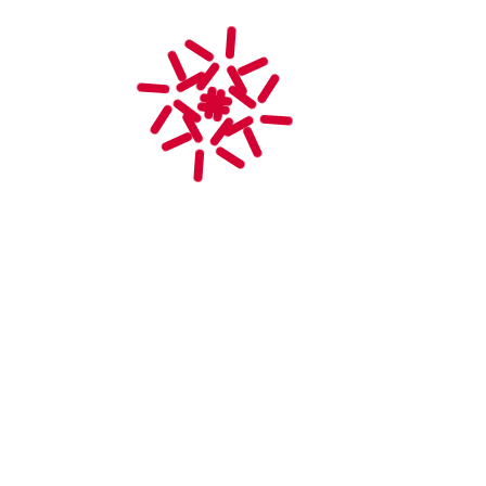
Voir tous les Albums
LES DERNIÈRES ACTUS
Salon Auto Moto Rétro Rouen 2024
décembre 12, 2024
Salon Normandy Vintage Rouen 2024
décembre 12, 2024
Salon Auto Moto Rétro Rouen 2023
septembre 29, 2023
Salon Normandy Vintage Rouen 2023
février 23, 2023
Salon Normandy Vintage Rouen 2022
décembre 5, 2022
ARTICLES PAR CATÉGORIE