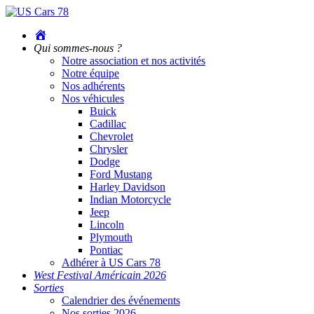
Accueil
Qui sommes-nous ?
Notre association et nos activités
Notre équipe
Nos adhérents
Nos véhicules
Buick
Cadillac
Chevrolet
Chrysler
Dodge
Ford Mustang
Harley Davidson
Indian Motorcycle
Jeep
Lincoln
Plymouth
Pontiac
Adhérer à US Cars 78
West Festival Américain 2026
Sorties
Calendrier des événements
Nos sorties 2026