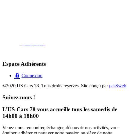
Powered by
https://embedgooglemaps.com/es/
&
new york bus tours | hop on hop off bus
Espace Adhérents
Connexion
©2020 US Cars 78. Tous droits réservés. Site conçu par
pasSweb
Suivez-nous !
L’US Cars 78 vous accueille tous les samedis de
14h00 à 18h00
Venez nous rencontrer, échanger, découvrir nos activités, vous
équiper, adhérer et partager notre passion au siège de notre