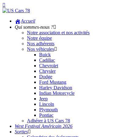
Accueil
Qui sommes-nous ?
Notre association et nos activités
Notre équipe
Nos adhérents
Nos véhicules
Buick
Cadillac
Chevrolet
Chrysler
Dodge
Ford Mustang
Harley Davidson
Indian Motorcycle
Jeep
Lincoln
Plymouth
Pontiac
Adhérer à US Cars 78
West Festival Américain 2026
Sorties