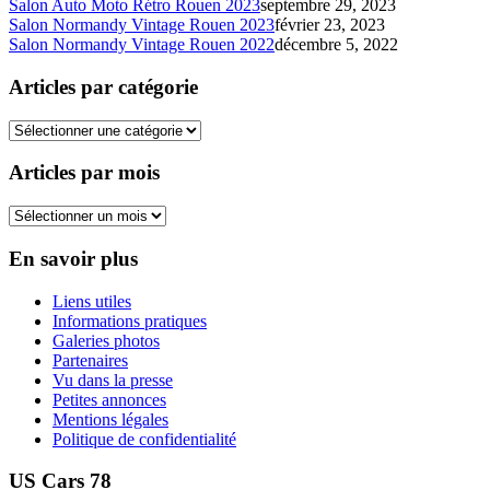
Salon Auto Moto Rétro Rouen 2023
septembre 29, 2023
Salon Normandy Vintage Rouen 2023
février 23, 2023
Salon Normandy Vintage Rouen 2022
décembre 5, 2022
Articles par catégorie
Articles
par
catégorie
Articles par mois
Articles
par
mois
En savoir plus
Liens utiles
Informations pratiques
Galeries photos
Partenaires
Vu dans la presse
Petites annonces
Mentions légales
Politique de confidentialité
US Cars 78