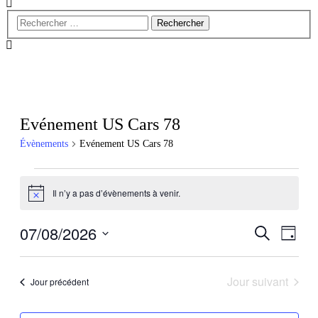
Evénement US Cars 78
Évènements
Evénement US Cars 78
Évènements
Il n’y a pas d’évènements à venir.
for
Notice
7
07/08/2026
Recherch
Navig
Recherche
août
Jour
de
et
Sélectionnez
2026
vues
une
navigatio
Évèn
date.
Jour suivant
Jour précédent
de
vues