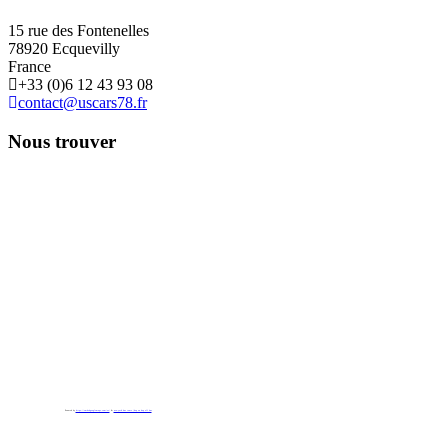
15 rue des Fontenelles
78920 Ecquevilly
France
+33 (0)6 12 43 93 08
contact@uscars78.fr
Nous trouver
Powered by
https://embedgooglemaps.com/es/
&
new york bus tours | hop on hop off bus