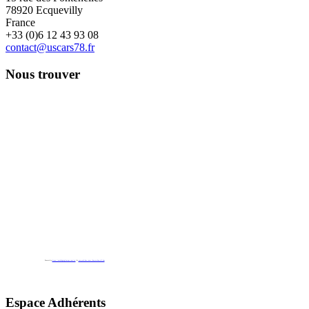
78920 Ecquevilly
France
+33 (0)6 12 43 93 08
contact@uscars78.fr
Nous trouver
Powered by
https://embedgooglemaps.com/es/
&
new york bus tours | hop on hop off bus
Espace Adhérents