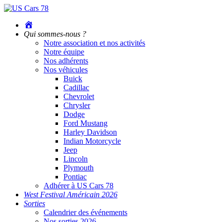
Accueil
Qui sommes-nous ?
Notre association et nos activités
Notre équipe
Nos adhérents
Nos véhicules
Buick
Cadillac
Chevrolet
Chrysler
Dodge
Ford Mustang
Harley Davidson
Indian Motorcycle
Jeep
Lincoln
Plymouth
Pontiac
Adhérer à US Cars 78
West Festival Américain 2026
Sorties
Calendrier des événements
Nos sorties 2026