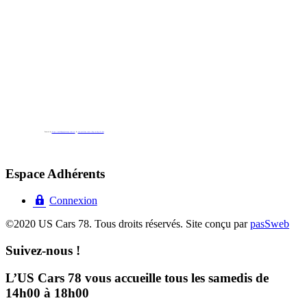
Powered by
https://embedgooglemaps.com/es/
&
new york bus tours | hop on hop off bus
Espace Adhérents
Connexion
©2020 US Cars 78. Tous droits réservés. Site conçu par
pasSweb
Suivez-nous !
L’US Cars 78 vous accueille tous les samedis de
14h00 à 18h00