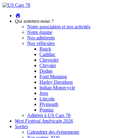
Accueil
Qui sommes-nous ?
Notre association et nos activités
Notre équipe
Nos adhérents
Nos véhicules
Buick
Cadillac
Chevrolet
Chrysler
Dodge
Ford Mustang
Harley Davidson
Indian Motorcycle
Jeep
Lincoln
Plymouth
Pontiac
Adhérer à US Cars 78
West Festival Américain 2026
Sorties
Calendrier des événements
Nos sorties 2026