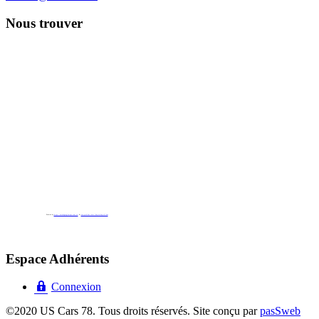
Nous trouver
Powered by
https://embedgooglemaps.com/es/
&
new york bus tours | hop on hop off bus
Espace Adhérents
Connexion
©2020 US Cars 78. Tous droits réservés. Site conçu par
pasSweb