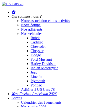
Accueil
Qui sommes-nous ?
Notre association et nos activités
Notre équipe
Nos adhérents
Nos véhicules
Buick
Cadillac
Chevrolet
Chrysler
Dodge
Ford Mustang
Harley Davidson
Indian Motorcycle
Jeep
Lincoln
Plymouth
Pontiac
Adhérer à US Cars 78
West Festival Américain 2026
Sorties
Calendrier des événements
Nos sorties 2026