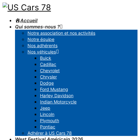
Accueil
Qui sommes-nous ?
Notre association et nos activités
Notre équipe
Nos adhérents
Nos véhicules
Buick
Cadillac
Chevrolet
Chrysler
Dodge
Ford Mustang
Harley Davidson
Indian Motorcycle
Jeep
Lincoln
Plymouth
Pontiac
Adhérer à US Cars 78
West Festival Américain 2026