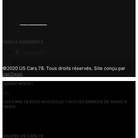
Powered by
https://embedgooglemaps.com/es/
&
new york bus tours | hop on hop off bus
ESPACE ADHÉRENTS
Connexion
©2020 US Cars 78. Tous droits réservés. Site conçu par
pasSweb
SUIVEZ-NOUS !
L’US CARS 78 VOUS ACCUEILLE TOUS LES SAMEDIS DE 14H00 À
18H00
Venez nous rencontrer, échanger, découvrir nos activités, vous
équiper, adhérer et partager notre passion au siège de notre
association à Ecquevilly (78).
GALERIE US CARS 78