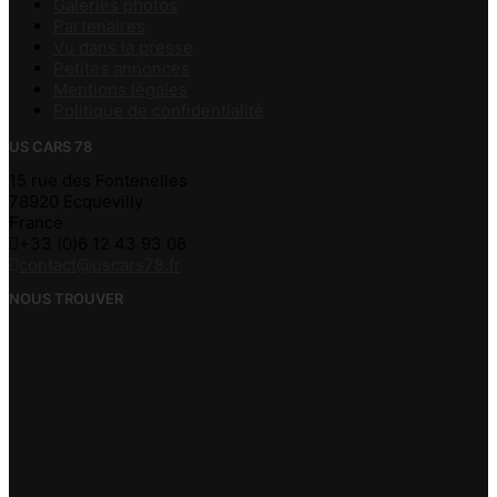
Galeries photos
Partenaires
Vu dans la presse
Petites annonces
Mentions légales
Politique de confidentialité
US CARS 78
15 rue des Fontenelles
78920 Ecquevilly
France
+33 (0)6 12 43 93 08
contact@uscars78.fr
NOUS TROUVER