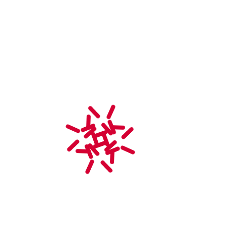
E-mail
contact@uscars78.fr
Voir le site Organisateur
«
AUBERGENVILLE – exposition des voitures à la fête
– 4 juin 2022
AUBERGENVILLE – exposition à Family Village – 11
juin 2022
»
EN SAVOIR PLUS
Liens utiles
Informations pratiques
Galeries photos
Partenaires
Vu dans la presse
Petites annonces
Mentions légales