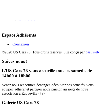
Powered by
https://embedgooglemaps.com/es/
&
new york bus tours | hop on hop off bus
Espace Adhérents
Connexion
©2020 US Cars 78. Tous droits réservés. Site conçu par
pasSweb
Suivez-nous !
L’US Cars 78 vous accueille tous les samedis de
14h00 à 18h00
Venez nous rencontrer, échanger, découvrir nos activités, vous
équiper, adhérer et partager notre passion au siège de notre
association à Ecquevilly (78).
Galerie US Cars 78