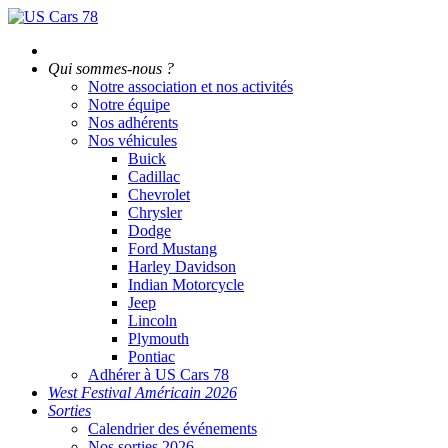
Accueil
Qui sommes-nous ?
Notre association et nos activités
Notre équipe
Nos adhérents
Nos véhicules
Buick
Cadillac
Chevrolet
Chrysler
Dodge
Ford Mustang
Harley Davidson
Indian Motorcycle
Jeep
Lincoln
Plymouth
Pontiac
Adhérer à US Cars 78
West Festival Américain 2026
Sorties
Calendrier des événements
Nos sorties 2026