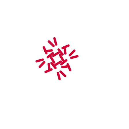
78920 Ecquevilly
France
+33 (0)6 12 43 93 08
contact@uscars78.fr
NOUS TROUVER