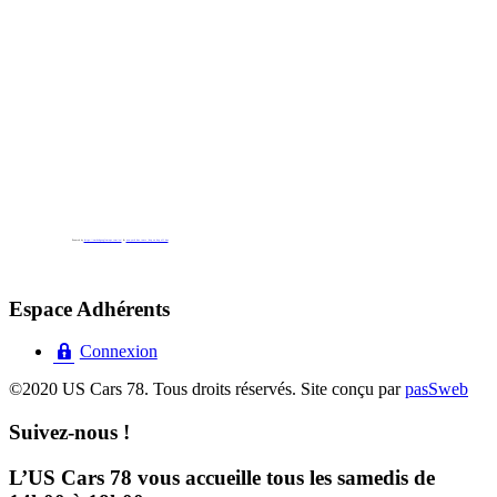
Powered by
https://embedgooglemaps.com/es/
&
new york bus tours | hop on hop off bus
Espace Adhérents
Connexion
©2020 US Cars 78. Tous droits réservés. Site conçu par
pasSweb
Suivez-nous !
L’US Cars 78 vous accueille tous les samedis de