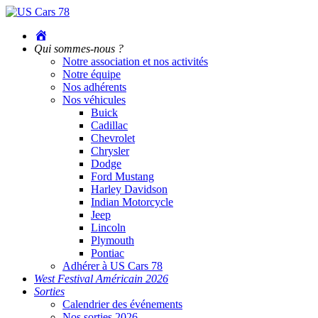
Accueil
Qui sommes-nous ?
Notre association et nos activités
Notre équipe
Nos adhérents
Nos véhicules
Buick
Cadillac
Chevrolet
Chrysler
Dodge
Ford Mustang
Harley Davidson
Indian Motorcycle
Jeep
Lincoln
Plymouth
Pontiac
Adhérer à US Cars 78
West Festival Américain 2026
Sorties
Calendrier des événements
Nos sorties 2026