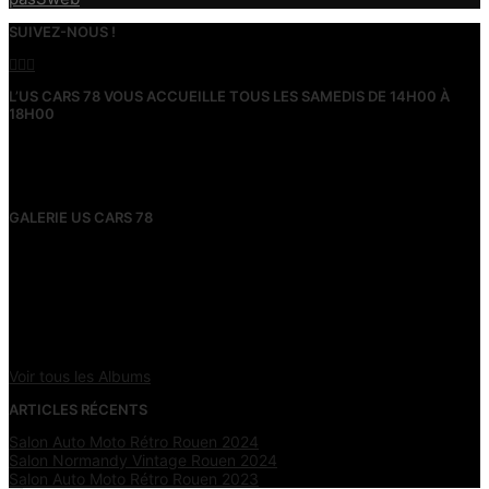
SUIVEZ-NOUS !
L’US CARS 78 VOUS ACCUEILLE TOUS LES SAMEDIS DE 14H00 À
18H00
Venez nous rencontrer, échanger, découvrir nos activités, vous
équiper, adhérer et partager notre passion au siège de notre
association à Ecquevilly (78).
GALERIE US CARS 78
Voir tous les Albums
ARTICLES RÉCENTS
Salon Auto Moto Rétro Rouen 2024
décembre 12, 2024
Salon Normandy Vintage Rouen 2024
décembre 12, 2024
Salon Auto Moto Rétro Rouen 2023
septembre 29, 2023