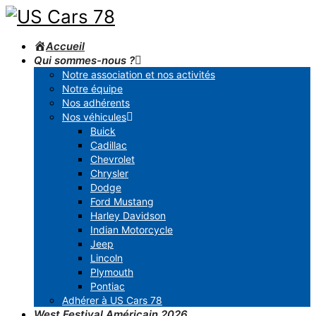
Accueil
Qui sommes-nous ?
Notre association et nos activités
Notre équipe
Nos adhérents
Nos véhicules
Buick
Cadillac
Chevrolet
Chrysler
Dodge
Ford Mustang
Harley Davidson
Indian Motorcycle
Jeep
Lincoln
Plymouth
Pontiac
Adhérer à US Cars 78
West Festival Américain 2026