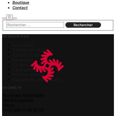
Boutique
Contact
Plus
Rechercher
Menu
d’infos
principal
EN SAVOIR PLUS
Liens utiles
Informations pratiques
Galeries photos
Partenaires
Vu dans la presse
Petites annonces
Mentions légales
Politique de confidentialité
US CARS 78
15 rue des Fontenelles
78920 Ecquevilly
France
+33 (0)6 12 43 93 08
contact@uscars78.fr