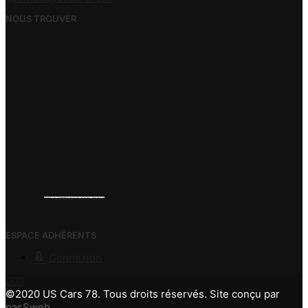
NOUS TROUVER
Powered by
https://embedgooglemaps.com/es/
&
new york bus tours | hop on hop off bus
ESPACE ADHÉRENTS
Connexion
©2020 US Cars 78. Tous droits réservés. Site conçu par
pasSweb